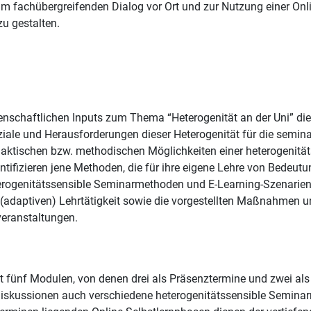
um fachübergreifenden Dialog vor Ort und zur Nutzung einer Onl
zu gestalten.
senschaftlichen Inputs zum Thema “Heterogenität an der Uni” die
ziale und Herausforderungen dieser Heterogenität für die seminar
ktischen bzw. methodischen Möglichkeiten einer heterogenitäts
ifizieren jene Methoden, die für ihre eigene Lehre von Bedeutu
erogenitätssensible Seminarmethoden und E-Learning-Szenarien
ten (adaptiven) Lehrtätigkeit sowie die vorgestellten Maßnahmen
veranstaltungen.
 fünf Modulen, von denen drei als Präsenztermine und zwei als
skussionen auch verschiedene heterogenitätssensible Seminarme