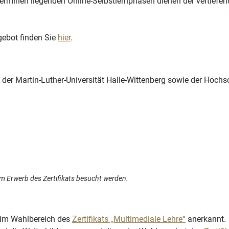
terminen liegenden Online-Selbstlernphasen dienen der vertief
gebot finden Sie
hier
.
 der Martin-Luther-Universität Halle-Wittenberg sowie der Hoc
m Erwerb des Zertifikats besucht werden.
 im Wahlbereich des
Zertifikats „Multimediale Lehre“
anerkannt.